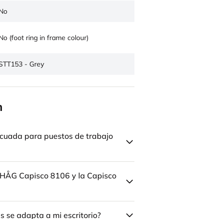
No
No (foot ring in frame colour)
STT153 - Grey
n
cuada para puestos de trabajo
la HÅG Capisco 8106 y la Capisco
 se adapta a mi escritorio?