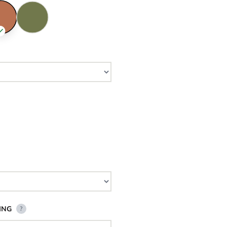
ING
?