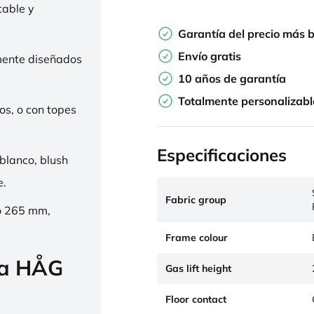
table y
Garantía del precio más 
Envío gratis
mente diseñados
10 años de garantía
Totalmente personalizabl
os, o con topes
Especificaciones
 blanco, blush
e.
Fabric group
o 265 mm,
Frame colour
la HÅG
Gas lift height
Floor contact