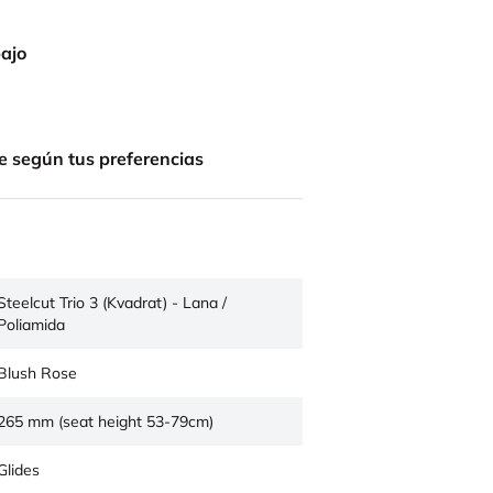
bajo
e según tus preferencias
Steelcut Trio 3 (Kvadrat) - Lana /
Poliamida
Blush Rose
265 mm (seat height 53-79cm)
Glides