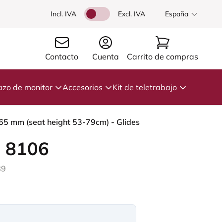
Incl. IVA
Excl. IVA
España
Contacto
Cuenta
Carrito de compras
azo de monitor
Accesorios
Kit de teletrabajo
265 mm (seat height 53-79cm) - Glides
 8106
89