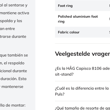
l al sentarse y
Foot ring
 mantiene activa
Polished aluminium foot
espalda y los
ring
nan entre
Fabric colour
trarse durante
Veelgestelde vrage
 que también se
n, el respaldo
¿Es la HÅG Capisco 8106 ade
icional durante
sit-stand?
 duración. Esta
 y mantenerse
¿Cuál es la diferencia entre 
Puls?
illa de montar:
¿Qué tamaño de resorte de gas