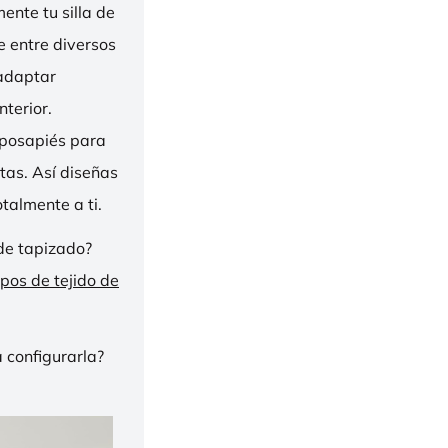
nte tu silla de
ge entre diversos
 adaptar
nterior.
eposapiés para
tas. Así diseñas
talmente a ti.
de tapizado?
ipos de tejido de
 configurarla?