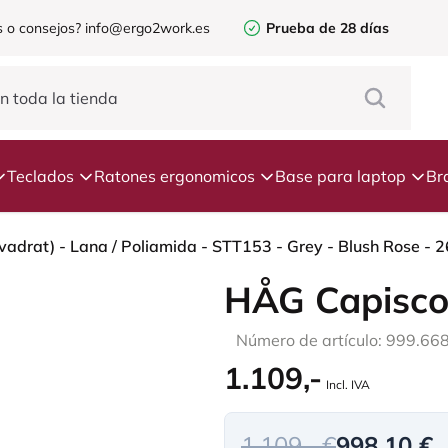
 o consejos?
info@ergo2work.es
Prueba de 28 días
Teclados
Ratones ergonomicos
Base para laptop
Br
vadrat) - Lana / Poliamida - STT153 - Grey - Blush Rose - 
HÅG Capisco
Número de artículo: 999.66
1.109,-
Incl. IVA
1.109,- €
998,10 €