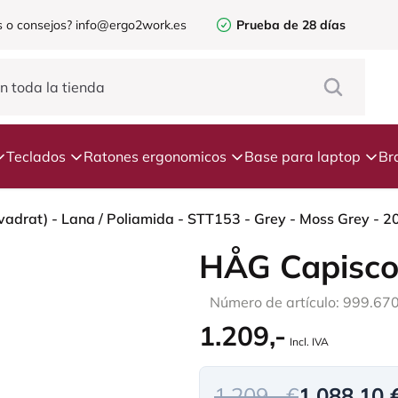
 o consejos?
info@ergo2work.es
Prueba de 28 días
Teclados
Ratones ergonomicos
Base para laptop
Br
HÅG Capisco
Número de artículo: 999.67
1.209,-
Incl. IVA
1.209,- €
1.088,10 