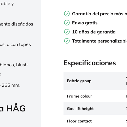
table y
Garantía del precio más 
Envío gratis
mente diseñados
10 años de garantía
Totalmente personalizabl
os, o con topes
Especificaciones
 blanco, blush
e.
Fabric group
o 265 mm,
Frame colour
la HÅG
Gas lift height
Floor contact