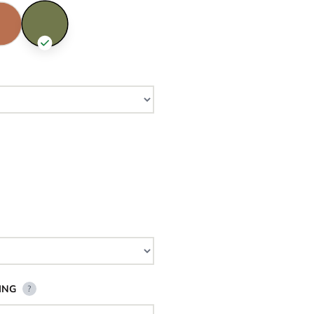
ING
?