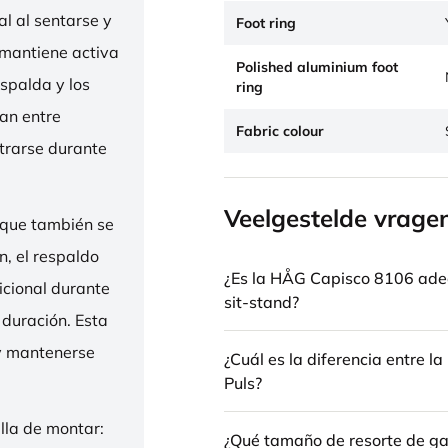
l al sentarse y
Foot ring
 mantiene activa
Polished aluminium foot
espalda y los
ring
nan entre
Fabric colour
trarse durante
Veelgestelde vrage
 que también se
n, el respaldo
¿Es la HÅG Capisco 8106 ade
icional durante
sit-stand?
 duración. Esta
 y mantenerse
¿Cuál es la diferencia entre 
Puls?
illa de montar:
¿Qué tamaño de resorte de gas