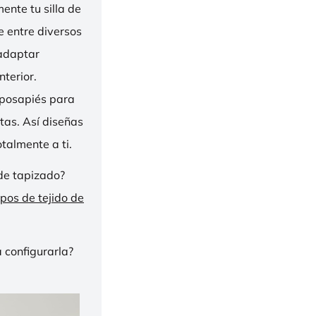
nte tu silla de
ge entre diversos
 adaptar
nterior.
eposapiés para
tas. Así diseñas
talmente a ti.
de tapizado?
ipos de tejido de
 configurarla?