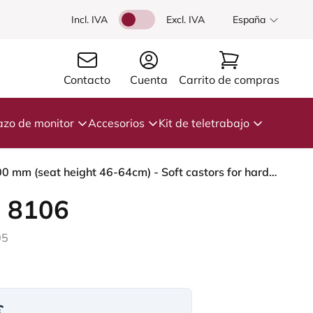
Incl. IVA
Excl. IVA
España
Contacto
Cuenta
Carrito de compras
azo de monitor
Accesorios
Kit de teletrabajo
HÅG Capisco 8106 - Steelcut Trio 3 (Kvadrat) - Lana / Poliamida - STT153 - Grey - Moss Grey - 200 mm (seat height 46-64cm) - Soft castors for hard floors
 8106
05
€