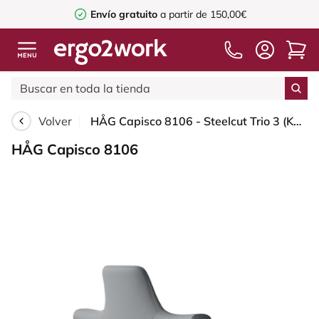
Envío gratuito
a partir de 150,00€
Volver
HÅG Capisco 8106 - Steelcut Trio 3 (Kvadrat) - Lana / Poliamida - STT153 - Grey - Silver - 265 mm (seat height 53-79cm) - Soft castors for hard floors
HÅG Capisco 8106