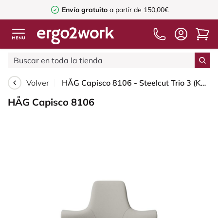
Envío gratuito
a partir de 150,00€
Volver
HÅG Capisco 8106 - Steelcut Trio 3 (Kvadrat) - Lana / Poliamida - STT213 - Light beige - Black - 200 mm (seat height 46-64cm) - Soft castors for hard floors
HÅG Capisco 8106