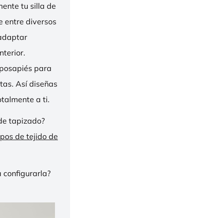
nte tu silla de
ge entre diversos
 adaptar
nterior.
eposapiés para
tas. Así diseñas
talmente a ti.
de tapizado?
ipos de tejido de
 configurarla?