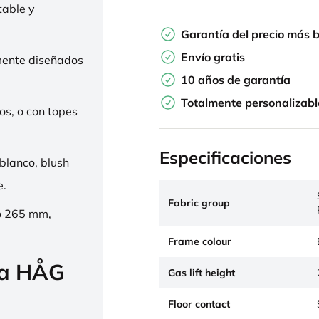
table y
Garantía del precio más 
Envío gratis
mente diseñados
10 años de garantía
Totalmente personalizabl
os, o con topes
Especificaciones
 blanco, blush
e.
Fabric group
o 265 mm,
Frame colour
la HÅG
Gas lift height
Floor contact