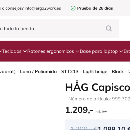
 o consejos?
info@ergo2work.es
Prueba de 28 días
Teclados
Ratones ergonomicos
Base para laptop
Br
HÅG Capisco
Número de artículo: 999.70
1.209,-
Incl. IVA
1.209,- €
1.088,10 