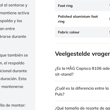
l al sentarse y
Foot ring
 mantiene activa
Polished aluminium foot
espalda y los
ring
nan entre
Fabric colour
trarse durante
Veelgestelde vrage
 que también se
n, el respaldo
¿Es la HÅG Capisco 8106 ade
icional durante
sit-stand?
 duración. Esta
 y mantenerse
¿Cuál es la diferencia entre 
Puls?
illa de montar:
¿Qué tamaño de resorte de gas