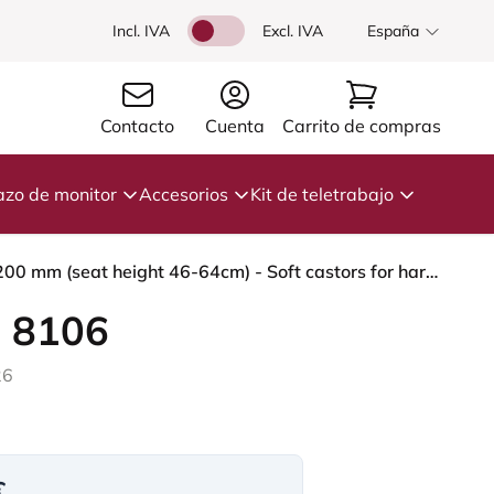
Incl. IVA
Excl. IVA
España
Contacto
Cuenta
Carrito de compras
azo de monitor
Accesorios
Kit de teletrabajo
HÅG Capisco 8106 - Steelcut Trio 3 (Kvadrat) - Lana / Poliamida - STT213 - Light beige - Black - 200 mm (seat height 46-64cm) - Soft castors for hard floors
 8106
26
€