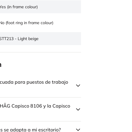
Yes (in frame colour)
No (foot ring in frame colour)
STT213 - Light beige
n
cuada para puestos de trabajo
la HÅG Capisco 8106 y la Capisco
 se adapta a mi escritorio?