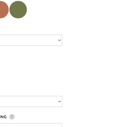
ING
?