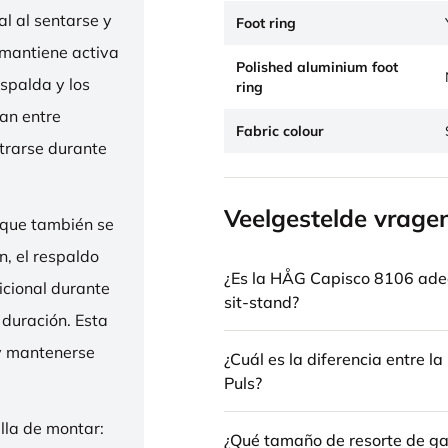
l al sentarse y
Foot ring
 mantiene activa
Polished aluminium foot
espalda y los
ring
nan entre
Fabric colour
trarse durante
Veelgestelde vrage
 que también se
n, el respaldo
¿Es la HÅG Capisco 8106 ade
icional durante
sit-stand?
 duración. Esta
 y mantenerse
¿Cuál es la diferencia entre 
Puls?
illa de montar:
¿Qué tamaño de resorte de gas