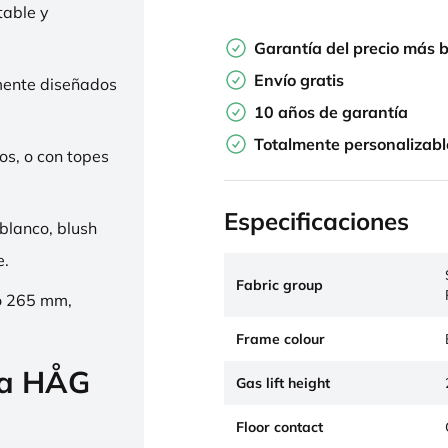
table y
Garantía del precio más 
Envío gratis
mente diseñados
10 años de garantía
Totalmente personalizabl
os, o con topes
Especificaciones
 blanco, blush
e.
Fabric group
o 265 mm,
Frame colour
la HÅG
Gas lift height
Floor contact