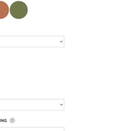
ING
?