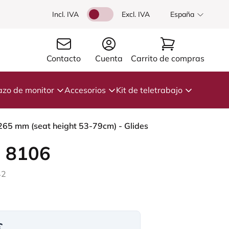
Incl. IVA
Excl. IVA
España
Contacto
Cuenta
Carrito de compras
azo de monitor
Accesorios
Kit de teletrabajo
 265 mm (seat height 53-79cm) - Glides
 8106
42
€