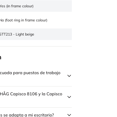
Yes (in frame colour)
No (foot ring in frame colour)
STT213 - Light beige
n
cuada para puestos de trabajo
la HÅG Capisco 8106 y la Capisco
 se adapta a mi escritorio?