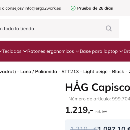
 o consejos?
info@ergo2work.es
Prueba de 28 días
Teclados
Ratones ergonomicos
Base para laptop
Br
vadrat) - Lana / Poliamida - STT213 - Light beige - Black -
HÅG Capisco
Número de artículo: 999.70
1.219,-
Incl. IVA
1.219,- €
1.097,10 