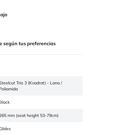
bajo
e según tus preferencias
Steelcut Trio 3 (Kvadrat) - Lana /
Poliamida
Black
265 mm (seat height 53-79cm)
Glides