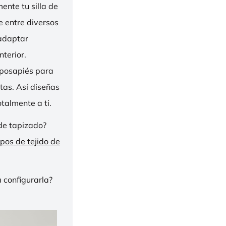
nte tu silla de
ge entre diversos
 adaptar
nterior.
eposapiés para
tas. Así diseñas
talmente a ti.
de tapizado?
ipos de tejido de
 configurarla?