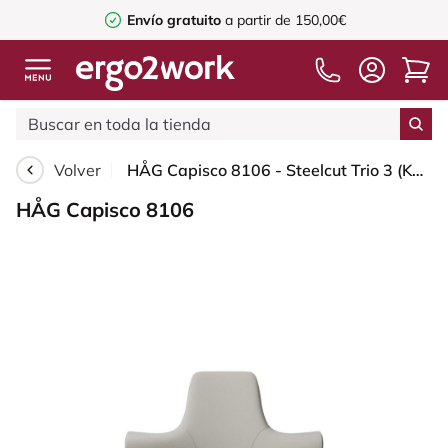
Envío gratuito
a partir de 150,00€
Volver
HÅG Capisco 8106 - Steelcut Trio 3 (Kvadrat) - Lana / Poliamida - STT213 - Light beige - Moss Grey - 265 mm (seat height 53-79cm) - Hard castors for soft floors
HÅG Capisco 8106