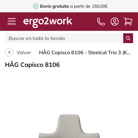
Envío gratuito
a partir de 150,00€
Volver
HÅG Capisco 8106 - Steelcut Trio 3 (Kvadrat) - Lana / Poliamida - STT213 - Light beige - Silver - 200 mm (seat height 46-64cm) - Glides
HÅG Capisco 8106