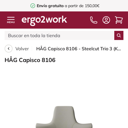
Envío gratuito
a partir de 150,00€
Volver
HÅG Capisco 8106 - Steelcut Trio 3 (Kvadrat) - Lana / Poliamida - STT253 - Beige-grey - Black - 200 mm (seat height 46-64cm) - Glides
HÅG Capisco 8106