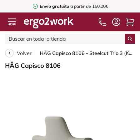
Envío gratuito
a partir de 150,00€
Volver
HÅG Capisco 8106 - Steelcut Trio 3 (Kvadrat) - Lana / Poliamida - STT253 - Beige-grey - Silver - 150mm (seat height 40–55cm) - Soft castors for hard floors
HÅG Capisco 8106