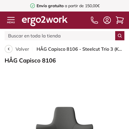
Envío gratuito
a partir de 150,00€
Volver
HÅG Capisco 8106 - Steelcut Trio 3 (Kvadrat) - Lana / Poliamida - STT383 - Charcoal - Black - 150mm (seat height 40–55cm) - Soft castors for hard floors
HÅG Capisco 8106