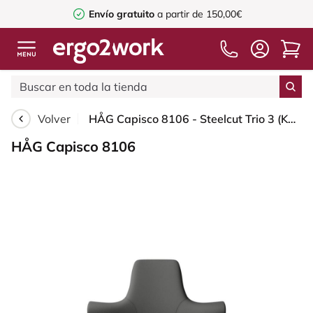
Envío gratuito
a partir de 150,00€
Volver
HÅG Capisco 8106 - Steelcut Trio 3 (Kvadrat) - Lana / Poliamida - STT383 - Charcoal - Black - 200 mm (seat height 46-64cm) - Glides
HÅG Capisco 8106