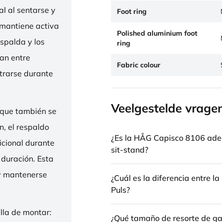
l al sentarse y
Foot ring
 mantiene activa
Polished aluminium foot
espalda y los
ring
nan entre
Fabric colour
trarse durante
Veelgestelde vrage
 que también se
n, el respaldo
¿Es la HÅG Capisco 8106 ade
icional durante
sit-stand?
 duración. Esta
 y mantenerse
¿Cuál es la diferencia entre 
Puls?
illa de montar:
¿Qué tamaño de resorte de gas