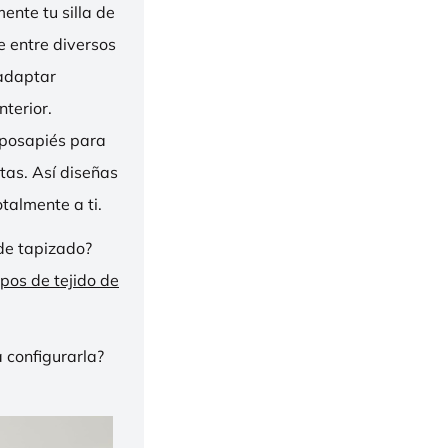
nte tu silla de
ge entre diversos
 adaptar
nterior.
eposapiés para
tas. Así diseñas
talmente a ti.
de tapizado?
ipos de tejido de
 configurarla?