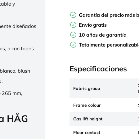
table y
Garantía del precio más 
Envío gratis
mente diseñados
10 años de garantía
Totalmente personalizabl
os, o con topes
Especificaciones
 blanco, blush
e.
Fabric group
o 265 mm,
Frame colour
la HÅG
Gas lift height
Floor contact