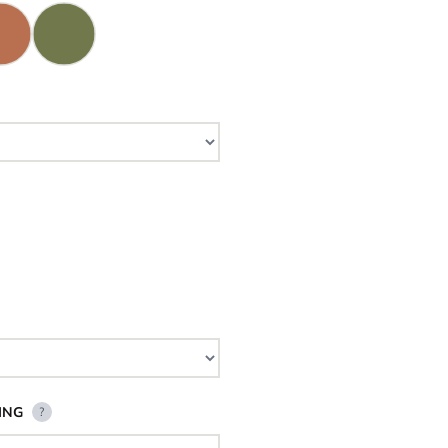
ING
?