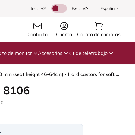
Incl. IVA
Excl. IVA
España
Contacto
Cuenta
Carrito de compras
azo de monitor
Accesorios
Kit de teletrabajo
HÅG Capisco 8106 - Steelcut Trio 3 (Kvadrat) - Lana / Poliamida - STT383 - Charcoal - Silver - 200 mm (seat height 46-64cm) - Hard castors for soft floors
 8106
30
€