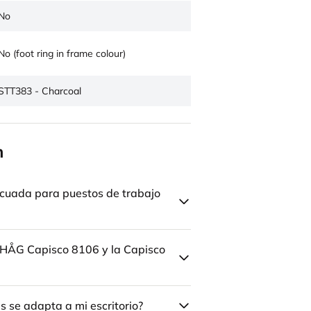
No
No (foot ring in frame colour)
STT383 - Charcoal
n
cuada para puestos de trabajo
la HÅG Capisco 8106 y la Capisco
 se adapta a mi escritorio?