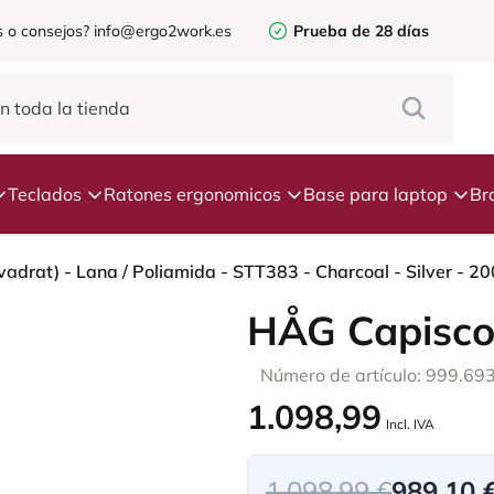
 o consejos?
info@ergo2work.es
Prueba de 28 días
Teclados
Ratones ergonomicos
Base para laptop
Br
HÅG Capisco
Número de artículo: 999.69
1.098,99
Incl. IVA
1.098,99 €
989,10 