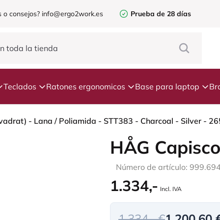
 o consejos?
info@ergo2work.es
Prueba de 28 días
Teclados
Ratones ergonomicos
Base para laptop
Br
HÅG Capisco
Número de artículo: 999.69
1.334,-
Incl. IVA
1.334,- €
1.200,60 