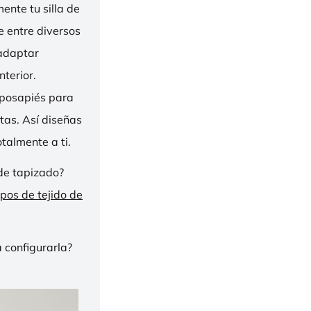
nte tu silla de
ge entre diversos
 adaptar
nterior.
eposapiés para
tas. Así diseñas
talmente a ti.
de tapizado?
ipos de tejido de
 configurarla?