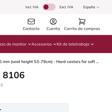
Incl. IVA
Excl. IVA
España
Contacto
Cuenta
Carrito de compras
azo de monitor
Accesorios
Kit de teletrabajo
HÅG Capisco 8106 - Steelcut Trio 3 (Kvadrat) - Lana / Poliamida - STT383 - Charcoal - Silver - 265 mm (seat height 53-79cm) - Hard castors for soft floors
 8106
45
€