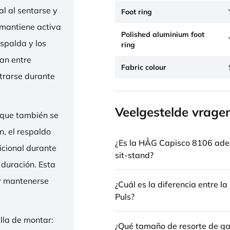
l al sentarse y
Foot ring
 mantiene activa
Polished aluminium foot
espalda y los
ring
nan entre
Fabric colour
trarse durante
Veelgestelde vrage
 que también se
n, el respaldo
¿Es la HÅG Capisco 8106 ade
icional durante
sit-stand?
 duración. Esta
 y mantenerse
¿Cuál es la diferencia entre 
Puls?
illa de montar:
¿Qué tamaño de resorte de gas