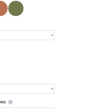
ING
?