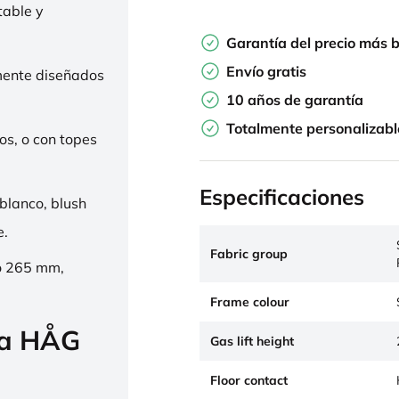
table y
Garantía del precio más 
Envío gratis
mente diseñados
10 años de garantía
Totalmente personalizabl
os, o con topes
Especificaciones
 blanco, blush
e.
Fabric group
o 265 mm,
Frame colour
la HÅG
Gas lift height
Floor contact