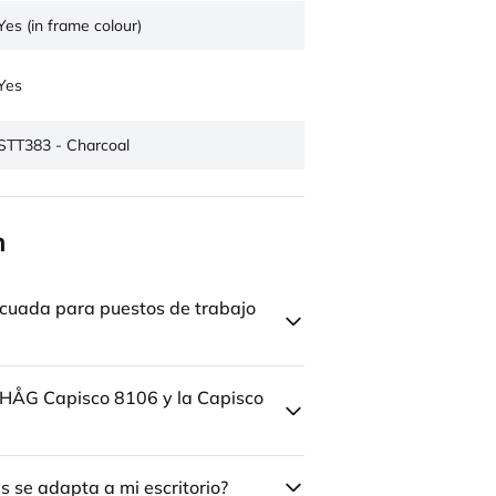
Yes (in frame colour)
Yes
STT383 - Charcoal
n
cuada para puestos de trabajo
la HÅG Capisco 8106 y la Capisco
 se adapta a mi escritorio?