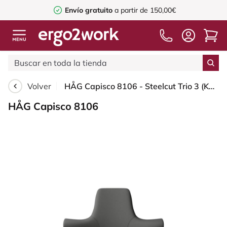
Envío gratuito
a partir de 150,00€
Volver
HÅG Capisco 8106 - Steelcut Trio 3 (Kvadrat) - Lana / Poliamida - STT383 - Charcoal - White - 150mm (seat height 40–55cm) - Soft castors for hard floors
HÅG Capisco 8106