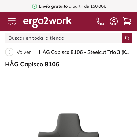
Envío gratuito
a partir de 150,00€
Volver
HÅG Capisco 8106 - Steelcut Trio 3 (Kvadrat) - Lana / Poliamida - STT383 - Charcoal - White - 150mm (seat height 40–55cm) - Soft castors for hard floors
HÅG Capisco 8106