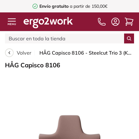
Envío gratuito
a partir de 150,00€
Volver
HÅG Capisco 8106 - Steelcut Trio 3 (Kvadrat) - Lana / Poliamida - STT645 - Dusty red - Black - 200 mm (seat height 46-64cm) - Hard castors for soft floors
HÅG Capisco 8106