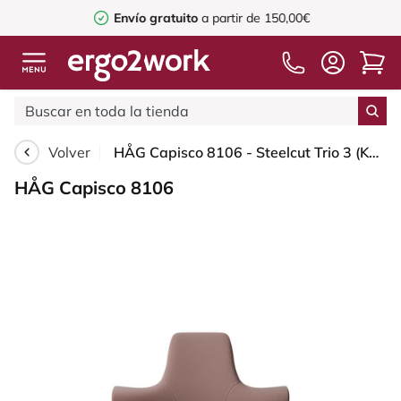
Envío gratuito
a partir de 150,00€
Volver
HÅG Capisco 8106 - Steelcut Trio 3 (Kvadrat) - Lana / Poliamida - STT645 - Dusty red - Blush Rose - 265 mm (seat height 53-79cm) - Glides
HÅG Capisco 8106