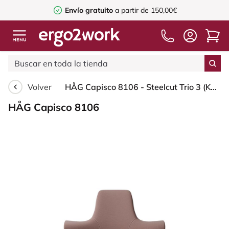
Envío gratuito
a partir de 150,00€
Volver
HÅG Capisco 8106 - Steelcut Trio 3 (Kvadrat) - Lana / Poliamida - STT645 - Dusty red - Moss Grey - 265 mm (seat height 53-79cm) - Glides
HÅG Capisco 8106