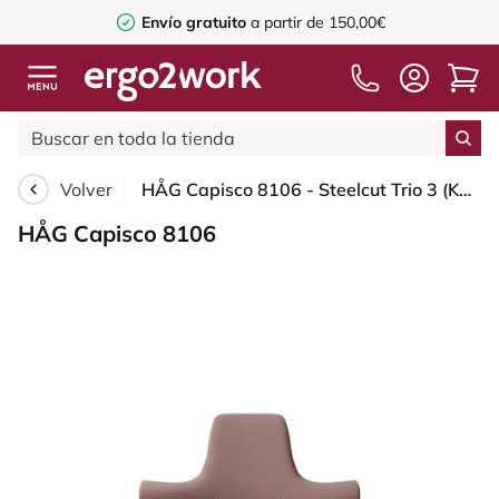
Envío gratuito
a partir de 150,00€
Volver
HÅG Capisco 8106 - Steelcut Trio 3 (Kvadrat) - Lana / Poliamida - STT645 - Dusty red - White - 265 mm (seat height 53-79cm) - Soft castors for hard floors
HÅG Capisco 8106