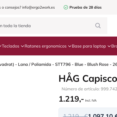
 o consejos?
info@ergo2work.es
Prueba de 28 días
Teclados
Ratones ergonomicos
Base para laptop
Br
HÅG Capisco
Número de artículo: 999.74
1.219,-
Incl. IVA
1.219,- €
1.097,10 