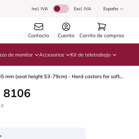
Incl. IVA
Excl. IVA
España
Contacto
Cuenta
Carrito de compras
azo de monitor
Accesorios
Kit de teletrabajo
HÅG Capisco 8106 - Steelcut Trio 3 (Kvadrat) - Lana / Poliamida - STT796 - Blue - Blush Rose - 265 mm (seat height 53-79cm) - Hard castors for soft floors
 8106
24
€