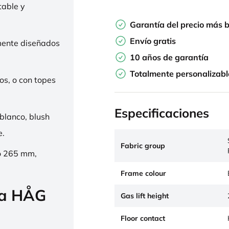
table y
Garantía del precio más 
Envío gratis
mente diseñados
10 años de garantía
Totalmente personalizabl
os, o con topes
Especificaciones
 blanco, blush
e.
Fabric group
o 265 mm,
Frame colour
la HÅG
Gas lift height
Floor contact