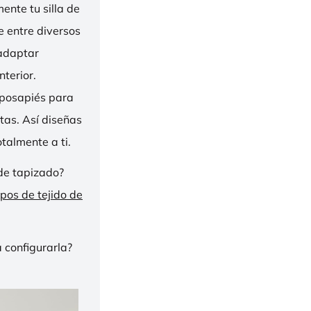
nte tu silla de
ge entre diversos
 adaptar
nterior.
eposapiés para
tas. Así diseñas
talmente a ti.
de tapizado?
ipos de tejido de
 configurarla?