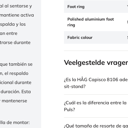
l al sentarse y
Foot ring
 mantiene activa
Polished aluminium foot
espalda y los
ring
nan entre
Fabric colour
trarse durante
Veelgestelde vrage
 que también se
n, el respaldo
¿Es la HÅG Capisco 8106 ade
icional durante
sit-stand?
 duración. Esta
 y mantenerse
¿Cuál es la diferencia entre 
Puls?
illa de montar:
¿Qué tamaño de resorte de gas