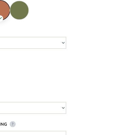
ING
?