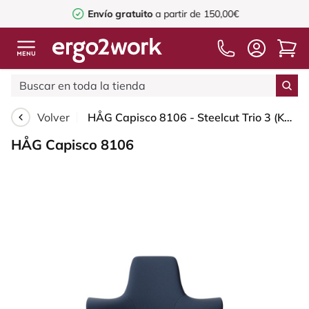
Envío gratuito
a partir de 150,00€
Volver
HÅG Capisco 8106 - Steelcut Trio 3 (Kvadrat) - Lana / Poliamida - STT796 - Blue - Moss Grey - 200 mm (seat height 46-64cm) - Hard castors for soft floors
HÅG Capisco 8106