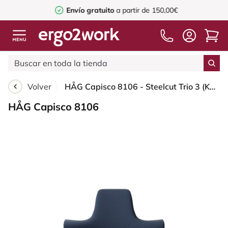
Envío gratuito
a partir de 150,00€
Volver
HÅG Capisco 8106 - Steelcut Trio 3 (Kvadrat) - Lana / Poliamida - STT796 - Blue - Moss Grey - 200 mm (seat height 46-64cm) - Hard castors for soft floors
HÅG Capisco 8106