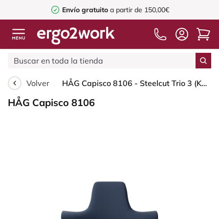
Envío gratuito
a partir de 150,00€
Volver
HÅG Capisco 8106 - Steelcut Trio 3 (Kvadrat) - Lana / Poliamida - STT796 - Blue - Moss Grey - 265 mm (seat height 53-79cm) - Soft castors for hard floors
HÅG Capisco 8106