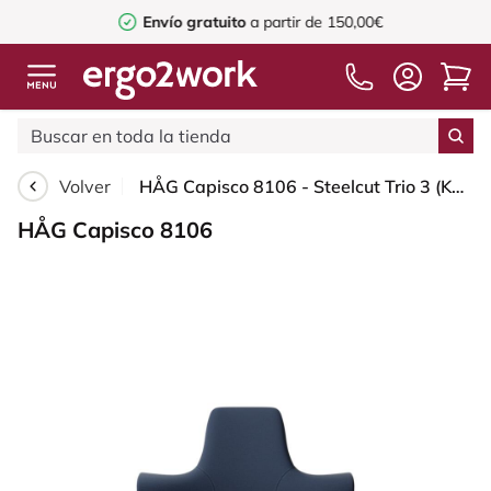
Envío gratuito
a partir de 150,00€
Volver
HÅG Capisco 8106 - Steelcut Trio 3 (Kvadrat) - Lana / Poliamida - STT796 - Blue - White - 150mm (seat height 40–55cm) - Soft castors for hard floors
HÅG Capisco 8106