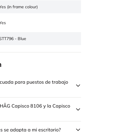
Yes (in frame colour)
Yes
STT796 - Blue
n
cuada para puestos de trabajo
la HÅG Capisco 8106 y la Capisco
 se adapta a mi escritorio?