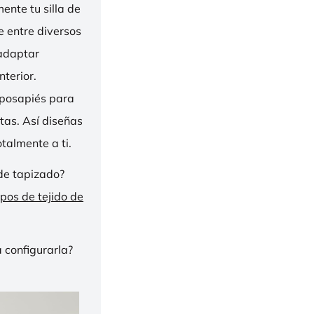
nte tu silla de
ge entre diversos
 adaptar
nterior.
eposapiés para
tas. Así diseñas
talmente a ti.
de tapizado?
ipos de tejido de
 configurarla?