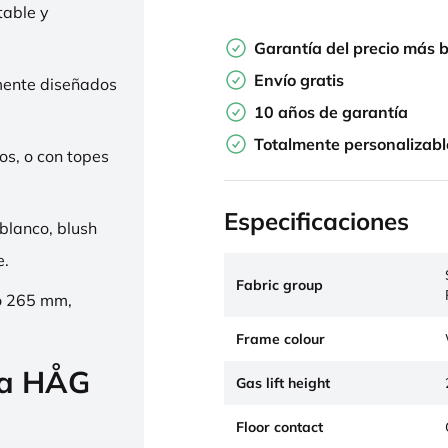
table y
Garantía del precio más 
Envío gratis
mente diseñados
10 años de garantía
Totalmente personalizabl
os, o con topes
Especificaciones
 blanco, blush
e.
Fabric group
o 265 mm,
Frame colour
la HÅG
Gas lift height
Floor contact