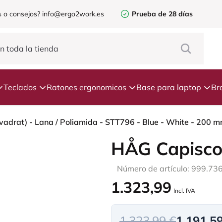
 o consejos?
info@ergo2work.es
Prueba de 28 días
Teclados
Ratones ergonomicos
Base para laptop
Br
vadrat) - Lana / Poliamida - STT796 - Blue - White - 200 m
HÅG Capisco
Número de artículo: 999.73
1.323,99
Incl. IVA
1.323,99 €
1.191,5