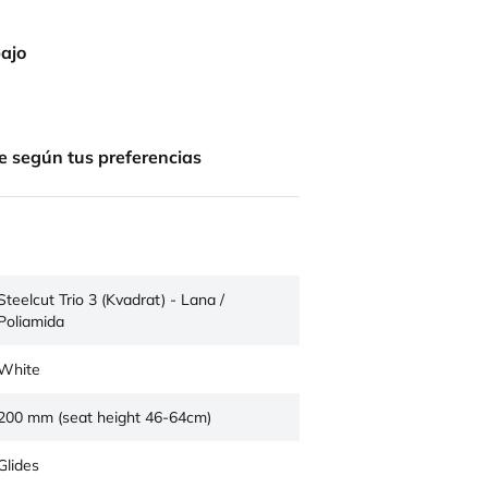
bajo
e según tus preferencias
Steelcut Trio 3 (Kvadrat) - Lana /
Poliamida
White
200 mm (seat height 46-64cm)
Glides