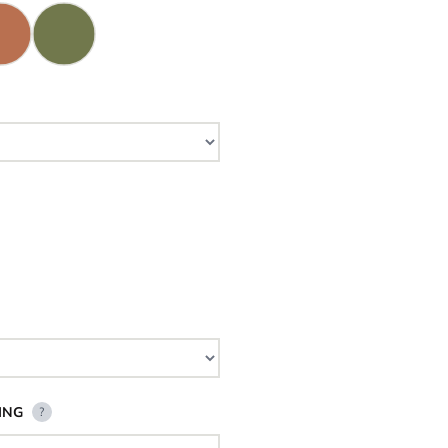
ING
?