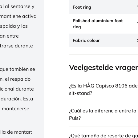
l al sentarse y
Foot ring
 mantiene activa
Polished aluminium foot
espalda y los
ring
nan entre
Fabric colour
trarse durante
Veelgestelde vrage
 que también se
n, el respaldo
¿Es la HÅG Capisco 8106 ade
icional durante
sit-stand?
 duración. Esta
 y mantenerse
¿Cuál es la diferencia entre 
Puls?
illa de montar:
¿Qué tamaño de resorte de gas