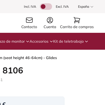
Incl. IVA
Excl. IVA
España
Contacto
Cuenta
Carrito de compras
azo de monitor
Accesorios
Kit de teletrabajo
m (seat height 46-64cm) - Glides
 8106
61
9 €