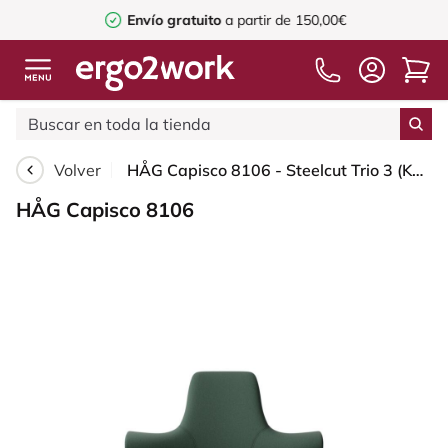
Envío gratuito
a partir de 150,00€
Volver
HÅG Capisco 8106 - Steelcut Trio 3 (Kvadrat) - Lana / Poliamida - STT966 Brown grey - Black - 265 mm (seat height 53-79cm) - Soft castors for hard floors
HÅG Capisco 8106