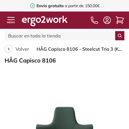
Envío gratuito
a partir de 150,00€
Volver
HÅG Capisco 8106 - Steelcut Trio 3 (Kvadrat) - Lana / Poliamida - STT966 Brown grey - Moss Grey - 150mm (seat height 40–55cm) - Hard castors for soft floors
HÅG Capisco 8106