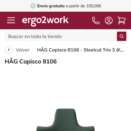
Envío gratuito
a partir de 150,00€
Volver
HÅG Capisco 8106 - Steelcut Trio 3 (Kvadrat) - Lana / Poliamida - STT966 Brown grey - Moss Grey - 200 mm (seat height 46-64cm) - Glides
HÅG Capisco 8106