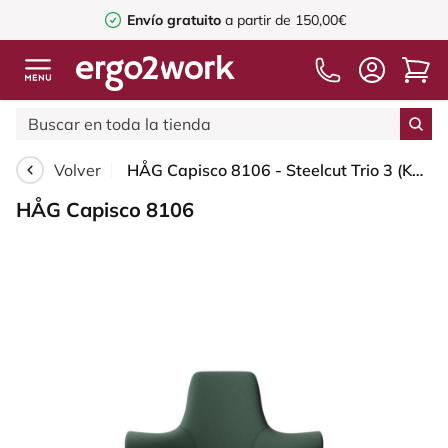
Envío gratuito
a partir de 150,00€
Volver
HÅG Capisco 8106 - Steelcut Trio 3 (Kvadrat) - Lana / Poliamida - STT966 Brown grey - White - 200 mm (seat height 46-64cm) - Soft castors for hard floors
HÅG Capisco 8106