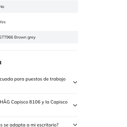
No
Yes
STT966 Brown grey
n
cuada para puestos de trabajo
la HÅG Capisco 8106 y la Capisco
 se adapta a mi escritorio?