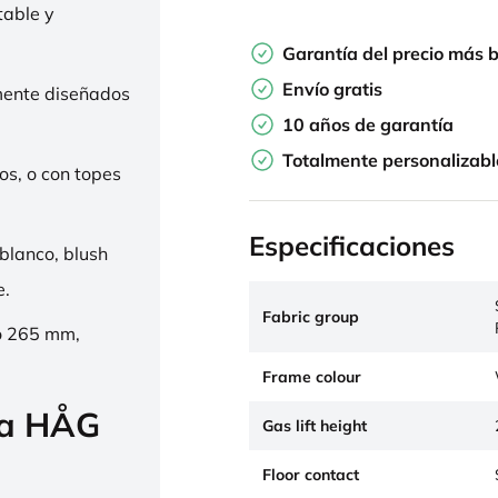
table y
Garantía del precio más 
Envío gratis
mente diseñados
10 años de garantía
Totalmente personalizabl
os, o con topes
Especificaciones
 blanco, blush
e.
Fabric group
o 265 mm,
Frame colour
la HÅG
Gas lift height
Floor contact