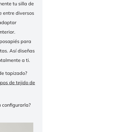
nte tu silla de
ge entre diversos
 adaptar
nterior.
eposapiés para
tas. Así diseñas
talmente a ti.
de tapizado?
ipos de tejido de
 configurarla?