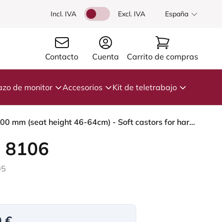
Incl. IVA
Excl. IVA
España
Contacto
Cuenta
Carrito de compras
azo de monitor
Accesorios
Kit de teletrabajo
HÅG Capisco 8106 - Steelcut Trio 3 (Kvadrat) - Lana / Poliamida - STT966 Brown grey - White - 200 mm (seat height 46-64cm) - Soft castors for hard floors
 8106
05
0 €