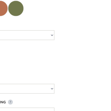
ING
?