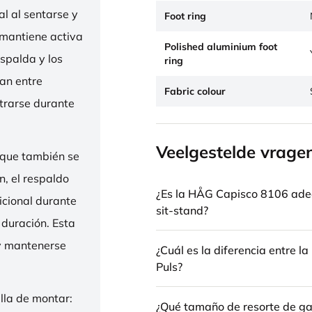
l al sentarse y
Foot ring
 mantiene activa
Polished aluminium foot
espalda y los
ring
nan entre
Fabric colour
trarse durante
Veelgestelde vrage
 que también se
n, el respaldo
¿Es la HÅG Capisco 8106 ade
icional durante
sit-stand?
 duración. Esta
 y mantenerse
¿Cuál es la diferencia entre 
Puls?
illa de montar:
¿Qué tamaño de resorte de gas