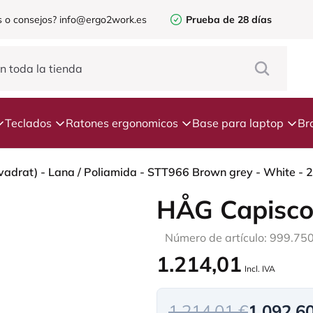
 o consejos?
info@ergo2work.es
Prueba de 28 días
Teclados
Ratones ergonomicos
Base para laptop
Br
HÅG Capisco
Número de artículo: 999.75
1.214,01
Incl. IVA
1.214,01 €
1.092,6