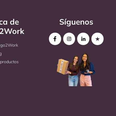
ca de
Síguenos
o2Work
Ergo2Work
g
productos