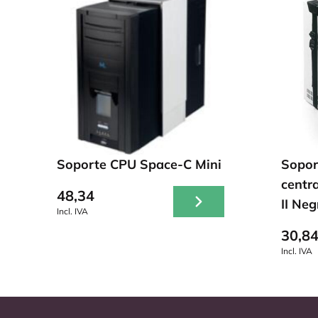
Soporte CPU Space-C Mini
Sopor
centr
48,34
II Neg
Incl. IVA
30,8
Incl. IVA