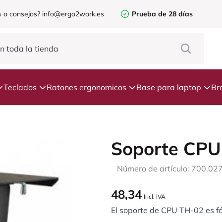
 o consejos?
info@ergo2work.es
Prueba de 28 días
Teclados
Ratones ergonomicos
Base para laptop
Br
Soporte CPU
Número de artículo: 700.02
48,34
Incl. IVA
El soporte de CPU TH-02 es fác