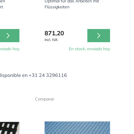
gen
Optimal für das Arbeiten mit
rt
Flüssigkeiten
871,20
Incl. IVA
nviado hoy
En stock, enviado hoy
isponible en +31 24 3296116
Comparar