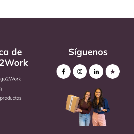
ca de
Síguenos
o2Work
Ergo2Work
g
productos