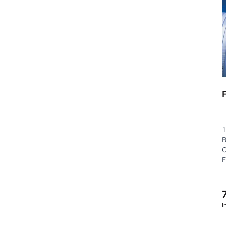
1
B
O
F
I