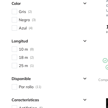
A
Color
G
U
Gris
(2)
m
Negro
(3)
Azul
(4)
I
Longitud
10 m
(8)
18 m
(2)
25 m
(1)
Disponible
Compa
Por rollo
(11)
Características