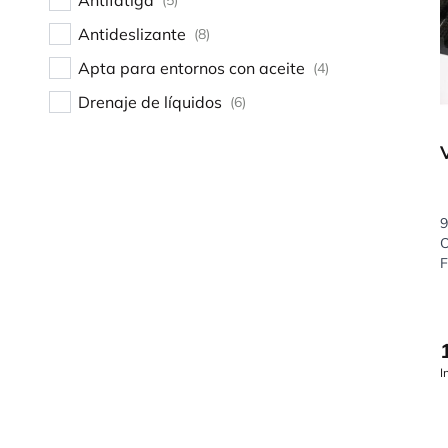
Antifatiga
(5)
Antideslizante
(8)
Apta para entornos con aceite
(4)
Drenaje de líquidos
(6)
9
O
F
I