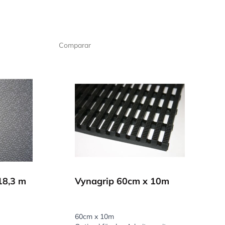
o alfombrilla
os donde se trabaja
Comparar
ío se calculan por
18,3 m
Vynagrip 60cm x 10m
60cm x 10m