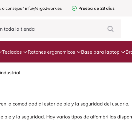
 o consejos?
info@ergo2work.es
Prueba de 28 días
Teclados
Ratones ergonomicos
Base para laptop
Br
industrial
en la comodidad al estar de pie y la seguridad del usuario.
 pie y la seguridad. Hay varios tipos de alfombrillas dispon
tar de pie y la seguridad, como antideslizantes, drenaje de