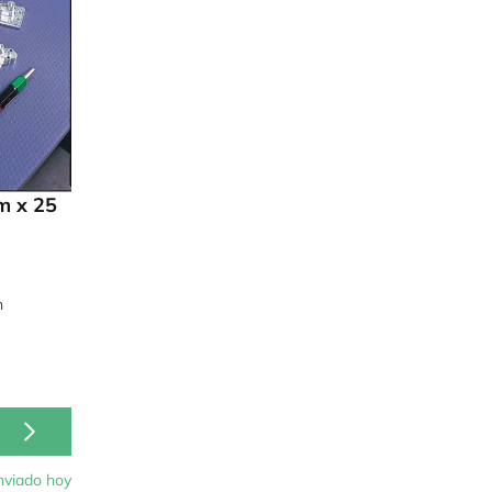
m x 25
n
nviado hoy