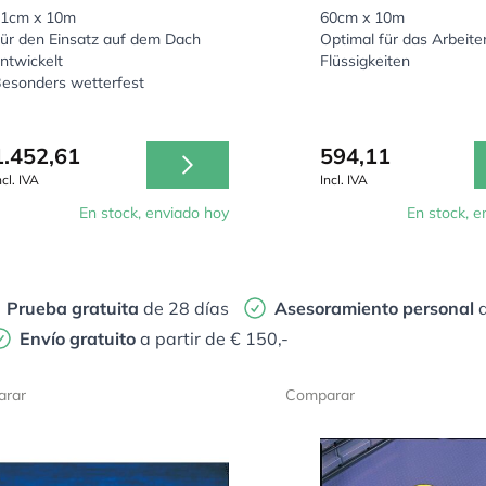
1cm x 10m
60cm x 10m
ür den Einsatz auf dem Dach
Optimal für das Arbeite
ntwickelt
Flüssigkeiten
esonders wetterfest
1.452,61
594,11
ncl. IVA
Incl. IVA
En stock, enviado hoy
En stock, e
Prueba gratuita
de 28 días
Asesoramiento personal
d
Envío gratuito
a partir de € 150,-
rar
Comparar