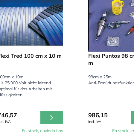
Flexi Tred 100 cm x 10 m
Flexi Puntos 98 c
m
00cm x 10m
98cm x 25m
is 25.000 Volt nicht leitend
Anti-Ermüdungsfunktio
ptimal für das Arbeiten mit
lüssigkeiten
746,57
986,15
ncl. IVA
Incl. IVA
En stock, enviado hoy
En stock, e