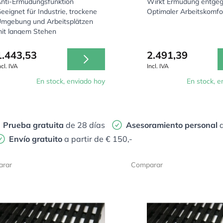
nti-Ermüdungsfunktion
Wirkt Ermüdung entge
eeignet für Industrie, trockene
Optimaler Arbeitskomfo
mgebung und Arbeitsplätzen
it langem Stehen
1.443,53
2.491,39
ncl. IVA
Incl. IVA
En stock, enviado hoy
En stock, e
Prueba gratuita
de 28 días
Asesoramiento personal
d
Envío gratuito
a partir de € 150,-
rar
Comparar