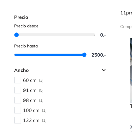
funcionamiento semi-conductivo, etc. Por ejemplo, l
11pr
antifatiga y la alfombrilla Floor Line de 91 cm x 10 m
Precio
con líquidos.
Precio desde
Compa
0,-
¡Ten en cuenta que para nuestras alfombrillas industri
pedido y se detallan por separado en la confirmación 
Precio hasta
2500,-
Ancho
60 cm
(3)
91 cm
(5)
98 cm
(1)
100 cm
(1)
122 cm
(1)
9