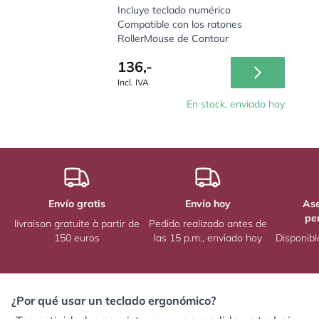
Incluye teclado numérico
Compatible con los ratones
RollerMouse de Contour
136,-
Incl. IVA
En stock, enviado hoy
Envío gratis
Envío hoy
As
pe
livraison gratuite à partir de
Pedido realizado antes de
150 euros
las 15 p.m., enviado hoy
Disponibl
¿Por qué usar un teclado ergonómico?