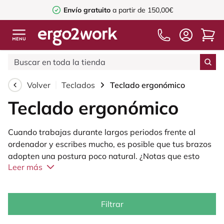
Envío gratuito
a partir de 150,00€
Volver
Teclados
Teclado ergonómico
Teclado ergonómico
Cuando trabajas durante largos periodos frente al
ordenador y escribes mucho, es posible que tus brazos
adopten una postura poco natural. ¿Notas que esto
Leer más
afecta cada vez más a tus articulaciones y que las
molestias físicas aumentan? Puedes mejorar fácilmente
tu postura con herramientas ergonómicas. Una de las
soluciones de nuestra gama es el
Filtrar
teclado ergonómico
.
Estaremos encantados de informarte sobre las