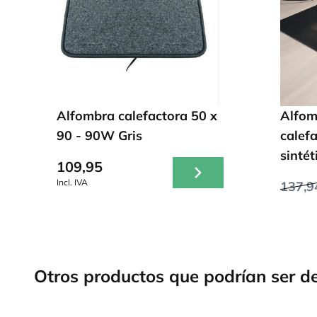
Alfombra calefactora 50 x
Alfomb
90 - 90W Gris
calef
sinté
109,95
Incl. IVA
137,9
Otros productos que podrían ser de