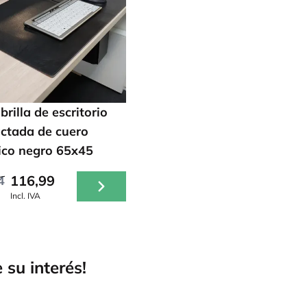
rilla de escritorio
actada de cuero
tico negro 65x45
116,99
4
Incl. IVA
 su interés!