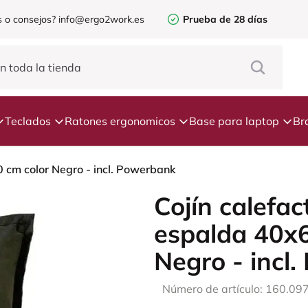
 o consejos?
info@ergo2work.es
Prueba de 28 días
Teclados
Ratones ergonomicos
Base para laptop
Br
0 cm color Negro - incl. Powerbank
Cojín calefac
espalda 40x6
Negro - incl
Número de artículo: 160.09