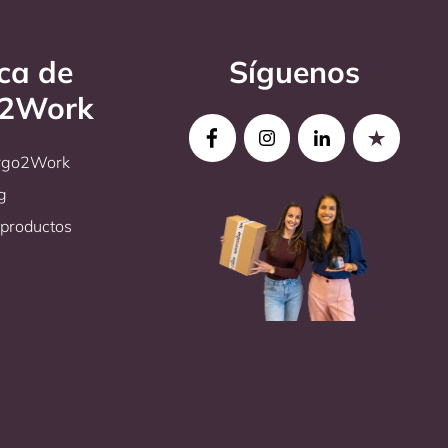
ca de
Síguenos
o2Work
Ergo2Work
g
productos