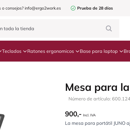
 o consejos?
info@ergo2work.es
Prueba de 28 días
Teclados
Ratones ergonomicos
Base para laptop
Br
Mesa para l
Número de artículo: 600.12
900,-
Incl. IVA
La mesa para portátil JUNO aj