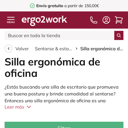
Envío gratuito
a partir de 150,00€
Volver
Sentarse & estar de pie
Silla ergonómica de oficina
Silla ergonómica de
oficina
¿Estás buscando una silla de escritorio que promueva
una buena postura y brinde comodidad al sentarse?
Entonces una silla ergonómica de oficina es una
Leer más
excelente opción. Ergo2Work ofrece una amplia gama
de sillas ergonómicas de oficina para uso en el hogar o
en la oficina. En esta página discutiremos los beneficios