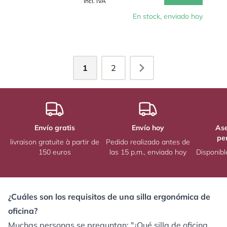
Incl. IVA
En stock, enviado hoy
1
2
Envío gratis
Envío hoy
As
pe
livraison gratuite à partir de
Pedido realizado antes de
150 euros
las 15 p.m., enviado hoy
Disponibl
¿Cuáles son los requisitos de una silla ergonómica de
oficina?
Muchas personas se preguntan: "¿Qué silla de oficina