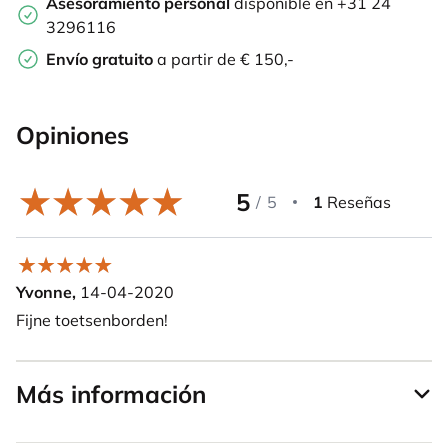
Asesoramiento personal
disponible en +31 24
3296116
Envío gratuito
a partir de € 150,-
Opiniones
5
/
5
1
Reseñas
Yvonne,
14-04-2020
Fijne toetsenborden!
Más información