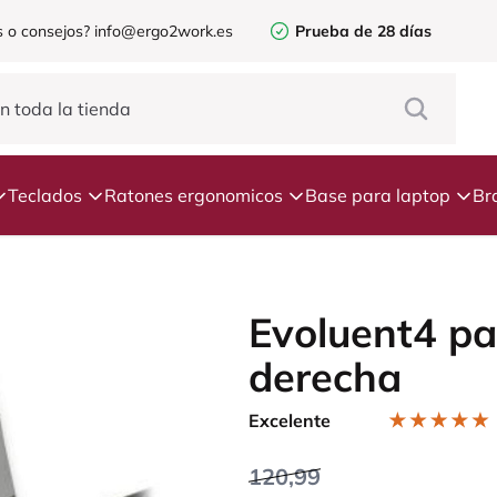
 o consejos?
info@ergo2work.es
Prueba de 28 días
Teclados
Ratones ergonomicos
Base para laptop
Br
Evoluent4 pa
derecha
Excelente
120,99