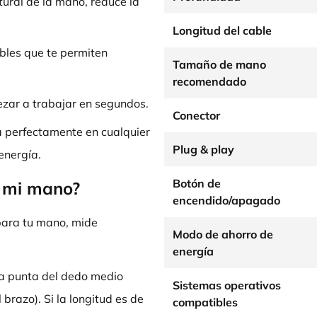
ural de la mano, reduce la
Longitud del cable
les que te permiten
Tamaño de mano
recomendado
zar a trabajar en segundos.
Conector
 perfectamente en cualquier
Plug & play
energía.
Botón de
a mi mano?
encendido/apagado
 para tu mano, mide
Modo de ahorro de
energía
la punta del dedo medio
Sistemas operativos
brazo). Si la longitud es de
compatibles