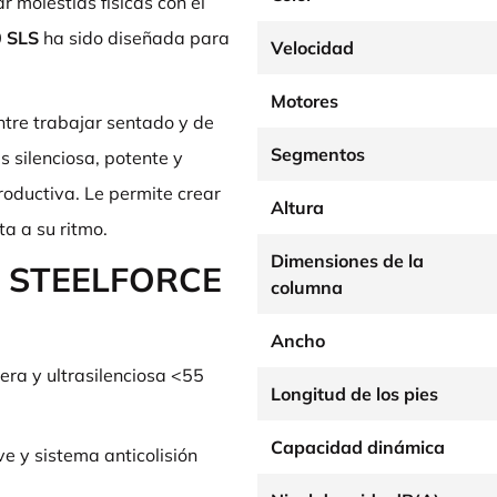
 molestias físicas con el
0 SLS
ha sido diseñada para
Velocidad
Motores
ntre trabajar sentado y de
Segmentos
es silenciosa, potente y
roductiva. Le permite crear
Altura
ta a su ritmo.
Dimensiones de la
el STEELFORCE
columna
Ancho
era y ultrasilenciosa <55
Longitud de los pies
Capacidad dinámica
 y sistema anticolisión