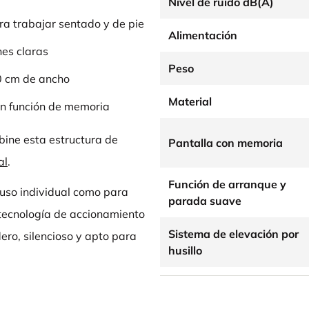
Nivel de ruido dB(A)
a trabajar sentado y de pie
Alimentación
nes claras
Peso
00 cm de ancho
Material
on función de memoria
ine esta estructura de
Pantalla con memoria
al
.
Función de arranque y
 uso individual como para
parada suave
 tecnología de accionamiento
Sistema de elevación por
ro, silencioso y apto para
husillo