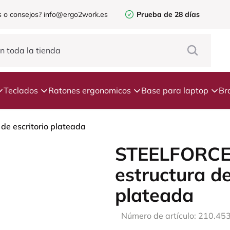
 o consejos?
info@ergo2work.es
Prueba de 28 días
Teclados
Ratones ergonomicos
Base para laptop
Br
e escritorio plateada
STEELFORCE
estructura de
plateada
Número de artículo: 210.45