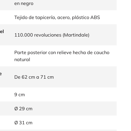
en negro
Tejido de tapicería, acero, plástico ABS
el
110.000 revoluciones (Martindale)
Parte posterior con relieve hecha de caucho
natural
e
De 62 cm a 71 cm
9 cm
Ø 29 cm
Ø 31 cm