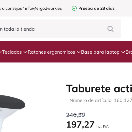
 o consejos?
info@ergo2work.es
Prueba de 28 días
Teclados
Ratones ergonomicos
Base para laptop
Br
Taburete ac
Número de artículo: 160.12
246,59
197,27
Incl. IVA