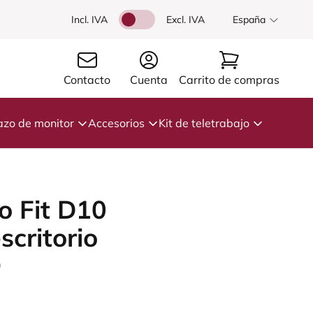
Incl. IVA
Excl. IVA
España
Contacto
Cuenta
Carrito de compras
azo de monitor
Accesorios
Kit de teletrabajo
o Fit D10
scritorio
9