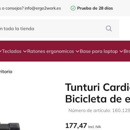
 o consejos?
info@ergo2work.es
Prueba de 28 días
Teclados
Ratones ergonomicos
Base para laptop
Br
itorio
Tunturi Cardi
Bicicleta de e
Número de artículo: 160.12
177,47
Incl. IVA